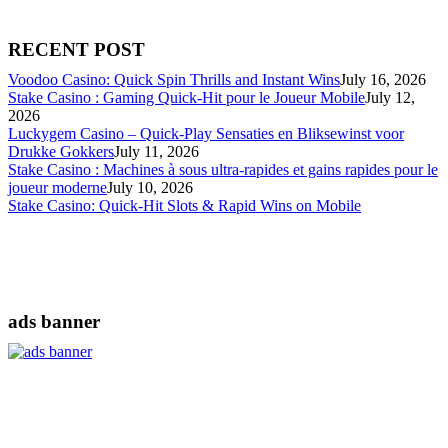
RECENT POST
Voodoo Casino: Quick Spin Thrills and Instant Wins
July 16, 2026
Stake Casino : Gaming Quick‑Hit pour le Joueur Mobile
July 12,
2026
Luckygem Casino – Quick‑Play Sensaties en Bliksewinst voor
Drukke Gokkers
July 11, 2026
Stake Casino : Machines à sous ultra-rapides et gains rapides pour le
joueur moderne
July 10, 2026
Stake Casino: Quick‑Hit Slots & Rapid Wins on Mobile
ads banner