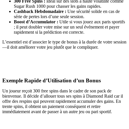
300 Free Spins :
Idéal sur des slots à haute volatilité comme
Sugar Rush 1000 pour chasser les gains rapides.
Cashback Hebdomadaire :
Une sécurité solide en cas de
série de pertes lors d’une seule session.
Boost d’Accumulator :
Utile si vous jouez aux paris sportifs
; il peut doubler votre mise sur un seul événement et payer
rapidement si la prédiction est correcte.
L’essentiel est d’associer le type de bonus à la durée de votre session
—il doit améliorer votre jeu plutôt que le compliquer.
Exemple Rapide d’Utilisation d’un Bonus
Un joueur reçoit 300 free spins dans le cadre de son pack de
bienvenue. Il décide d’allouer tous ses spins à Diamond Raid car il
offre des respins qui peuvent rapidement accumuler des gains. En
trente spins, il obtient un paiement conséquent et retire
immédiatement avant de passer à un autre jeu ou pari sportif.