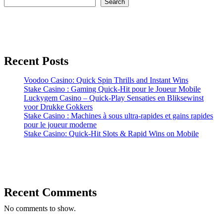
Search
Recent Posts
Voodoo Casino: Quick Spin Thrills and Instant Wins
Stake Casino : Gaming Quick‑Hit pour le Joueur Mobile
Luckygem Casino – Quick‑Play Sensaties en Bliksewinst
voor Drukke Gokkers
Stake Casino : Machines à sous ultra-rapides et gains rapides
pour le joueur moderne
Stake Casino: Quick‑Hit Slots & Rapid Wins on Mobile
Recent Comments
No comments to show.