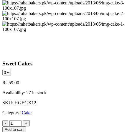
Sweet Cakes
Rs
59.00
Availability:
27 in stock
SKU:
HGEGX12
Category:
Cake
-
+
Add to cart