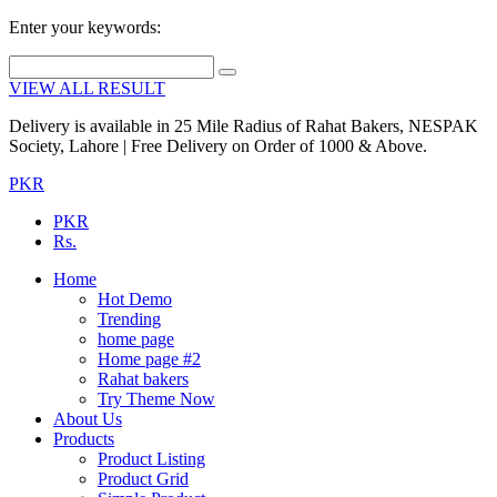
Enter your keywords:
VIEW ALL RESULT
Delivery is available in 25 Mile Radius of Rahat Bakers, NESPAK
Society, Lahore | Free Delivery on Order of 1000 & Above.
PKR
PKR
Rs.
Home
Hot Demo
Trending
home page
Home page #2
Rahat bakers
Try Theme Now
About Us
Products
Product Listing
Product Grid