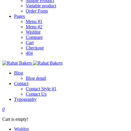
Simple Product
Variable product
Order Form
Pages
Menu #1
Menu #2
Wishlist
Compare
Cart
Checkout
404
Blog
Blog detail
Contact
Contact Style #1
Contact Us
Typography
0
Cart is empty!
Wishlist