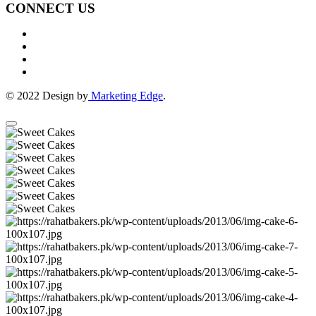
CONNECT US
© 2022 Design by
Marketing Edge
.