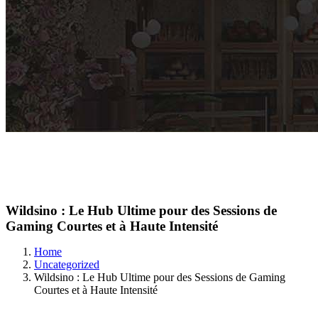
Wildsino : Le Hub Ultime pour des Sessions de
Gaming Courtes et à Haute Intensité
Home
Uncategorized
Wildsino : Le Hub Ultime pour des Sessions de Gaming
Courtes et à Haute Intensité