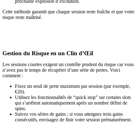
prochaine explosion d’excitation.
Cette méthode garantit que chaque session reste fraîche et que votre
risque reste maîtrisé.
Gestion du Risque en un Clin d’Œil
Les sessions courtes exigent un contrôle prudent du risque car vous
n’avez pas le temps de récupérer d’une série de pertes. Voici
comment :
Fixez un seuil de perte maximum par session (par exemple,
€20).
Utilisez les fonctionnalités de “quick stop” sur certains slots
qui s’arrêtent automatiquement après un nombre défini de
spins.
Suivez vos séries de gains ; si vous atteignez trois gains
consécutifs, envisagez de finir votre session prématurément.