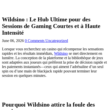
Wildsino : Le Hub Ultime pour des
Sessions de Gaming Courtes et à Haute
Intensité
June 06, 2026
0 Comments
Uncategorized
Lorsque vous recherchez un casino qui récompense les sensations
rapides et les résultats immédiats,
Wildsino
se met directement en
lumière. La conception de la plateforme et la bibliothèque de jeux
sont adaptées aux joueurs qui préfèrent la prise de décision rapide et
les paiements instantanés—ceux qui aiment l’adrénaline d’un seul
spin ou d’une main de blackjack rapide pouvant terminer leur
session en quelques minutes.
Pourquoi Wildsino attire la foule des