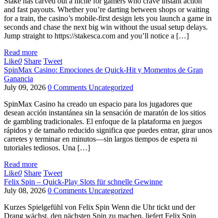
Stake has carved out a niche for gamers who crave instant action
and fast payouts. Whether you’re darting between shops or waiting
for a train, the casino’s mobile‑first design lets you launch a game in
seconds and chase the next big win without the usual setup delays.
Jump straight to https://stakesca.com and you’ll notice a […]
Read more
Like
0
Share
Tweet
SpinMax Casino: Emociones de Quick‑Hit y Momentos de Gran
Ganancia
July 09, 2026
0 Comments
Uncategorized
SpinMax Casino ha creado un espacio para los jugadores que
desean acción instantánea sin la sensación de maratón de los sitios
de gambling tradicionales. El enfoque de la plataforma en juegos
rápidos y de tamaño reducido significa que puedes entrar, girar unos
carretes y terminar en minutos—sin largos tiempos de espera ni
tutoriales tediosos. Una […]
Read more
Like
0
Share
Tweet
Felix Spin – Quick‑Play Slots für schnelle Gewinne
July 08, 2026
0 Comments
Uncategorized
Kurzes Spielgefühl von Felix Spin Wenn die Uhr tickt und der
Drang wächst, den nächsten Spin zu machen, liefert Felix Spin