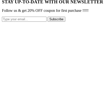
STAY UP-TO-DATE WITH OUR NEWSLETTER
Follow us & get 20% OFF coupon for first purchase !!!!!
Subscribe