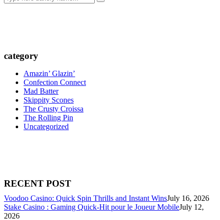
category
Amazin’ Glazin’
Confection Connect
Mad Batter
Skippity Scones
The Crusty Croissa
The Rolling Pin
Uncategorized
RECENT POST
Voodoo Casino: Quick Spin Thrills and Instant Wins
July 16, 2026
Stake Casino : Gaming Quick‑Hit pour le Joueur Mobile
July 12,
2026