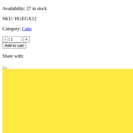
Availability:
27 in stock
SKU:
HGEGX12
Category:
Cake
-
+
Add to cart
Share with: