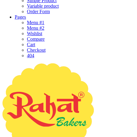
Simple Product
Variable product
Order Form
Pages
Menu #1
Menu #2
Wishlist
Compare
Cart
Checkout
404