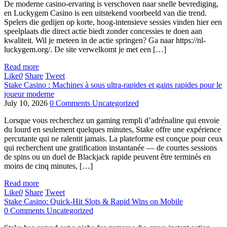
De moderne casino-ervaring is verschoven naar snelle bevrediging,
en Luckygem Casino is een uitstekend voorbeeld van die trend.
Spelers die gedijen op korte, hoog‑intensieve sessies vinden hier een
speelplaats die direct actie biedt zonder concessies te doen aan
kwaliteit. Wil je meteen in de actie springen? Ga naar https://nl-
luckygem.org/. De site verwelkomt je met een […]
Read more
Like
0
Share
Tweet
Stake Casino : Machines à sous ultra-rapides et gains rapides pour le
joueur moderne
July 10, 2026
0 Comments
Uncategorized
Lorsque vous recherchez un gaming rempli d’adrénaline qui envoie
du lourd en seulement quelques minutes, Stake offre une expérience
percutante qui ne ralentit jamais. La plateforme est conçue pour ceux
qui recherchent une gratification instantanée — de courtes sessions
de spins ou un duel de Blackjack rapide peuvent être terminés en
moins de cinq minutes, […]
Read more
Like
0
Share
Tweet
Stake Casino: Quick‑Hit Slots & Rapid Wins on Mobile
0 Comments
Uncategorized