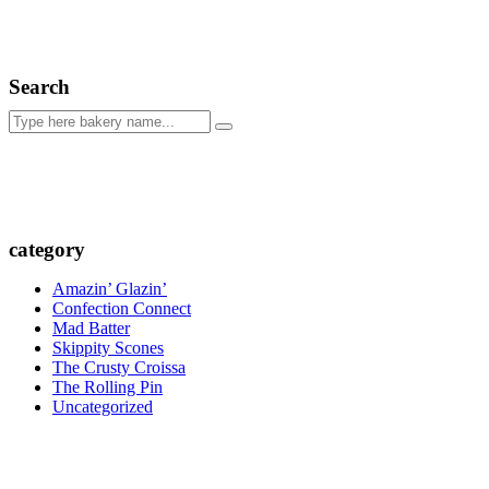
Search
category
Amazin’ Glazin’
Confection Connect
Mad Batter
Skippity Scones
The Crusty Croissa
The Rolling Pin
Uncategorized