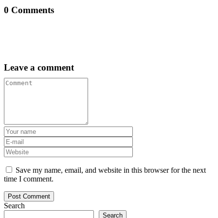
0 Comments
Leave a comment
Save my name, email, and website in this browser for the next
time I comment.
Post Comment
Search
Search