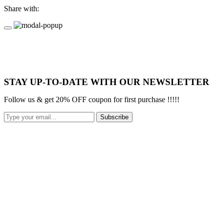
Share with:
STAY UP-TO-DATE WITH OUR NEWSLETTER
Follow us & get 20% OFF coupon for first purchase !!!!!
Subscribe