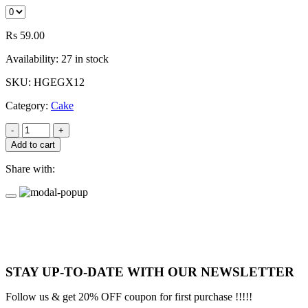
Rs
59.00
Availability:
27 in stock
SKU:
HGEGX12
Category:
Cake
-
+
Add to cart
Share with:
STAY UP-TO-DATE WITH OUR NEWSLETTER
Follow us & get 20% OFF coupon for first purchase !!!!!