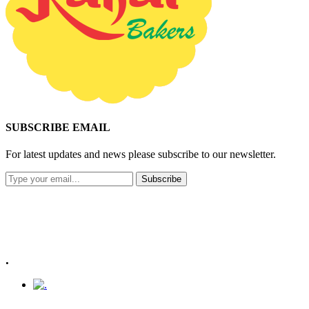
SUBSCRIBE EMAIL
For latest updates and news please subscribe to our newsletter.
Subscribe
.