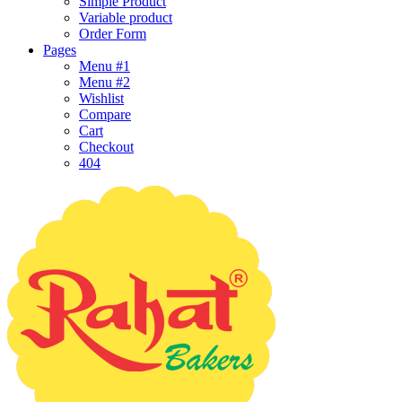
Simple Product
Variable product
Order Form
Pages
Menu #1
Menu #2
Wishlist
Compare
Cart
Checkout
404