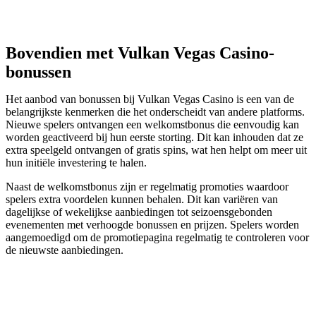
Bovendien met Vulkan Vegas Casino-
bonussen
Het aanbod van bonussen bij Vulkan Vegas Casino is een van de
belangrijkste kenmerken die het onderscheidt van andere platforms.
Nieuwe spelers ontvangen een welkomstbonus die eenvoudig kan
worden geactiveerd bij hun eerste storting. Dit kan inhouden dat ze
extra speelgeld ontvangen of gratis spins, wat hen helpt om meer uit
hun initiële investering te halen.
Naast de welkomstbonus zijn er regelmatig promoties waardoor
spelers extra voordelen kunnen behalen. Dit kan variëren van
dagelijkse of wekelijkse aanbiedingen tot seizoensgebonden
evenementen met verhoogde bonussen en prijzen. Spelers worden
aangemoedigd om de promotiepagina regelmatig te controleren voor
de nieuwste aanbiedingen.