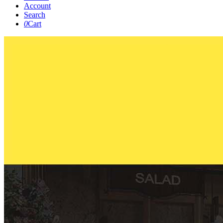
Account
Search
0
Cart