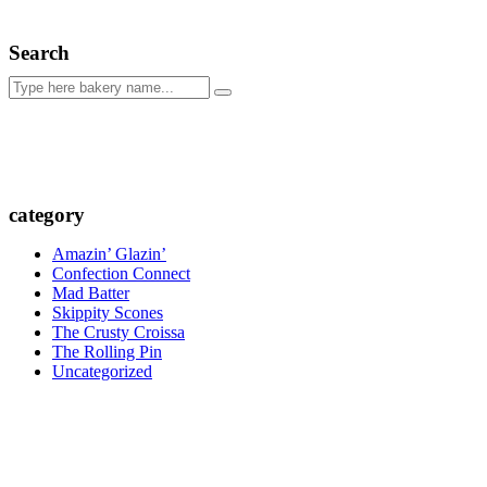
Search
category
Amazin’ Glazin’
Confection Connect
Mad Batter
Skippity Scones
The Crusty Croissa
The Rolling Pin
Uncategorized