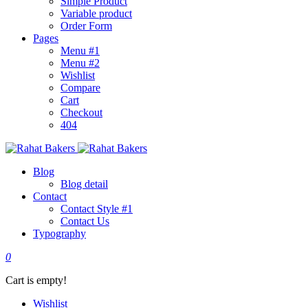
Simple Product
Variable product
Order Form
Pages
Menu #1
Menu #2
Wishlist
Compare
Cart
Checkout
404
Blog
Blog detail
Contact
Contact Style #1
Contact Us
Typography
0
Cart is empty!
Wishlist