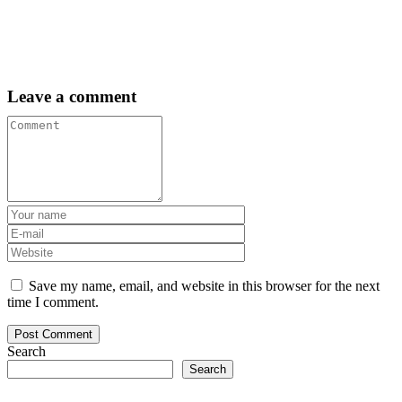
Leave a comment
Save my name, email, and website in this browser for the next
time I comment.
Post Comment
Search
Search