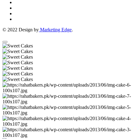
© 2022 Design by
Marketing Edge
.