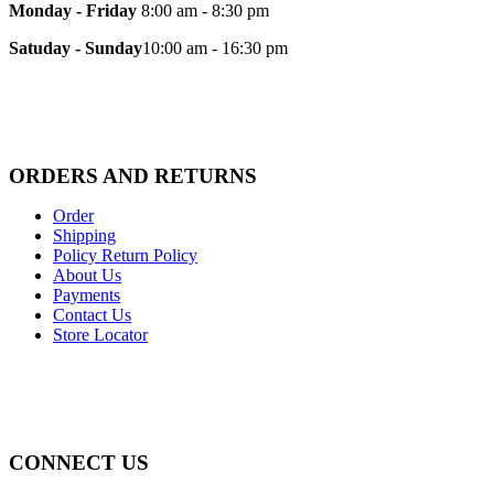
Monday - Friday
8:00 am - 8:30 pm
Satuday - Sunday
10:00 am - 16:30 pm
ORDERS AND RETURNS
Order
Shipping
Policy Return Policy
About Us
Payments
Contact Us
Store Locator
CONNECT US