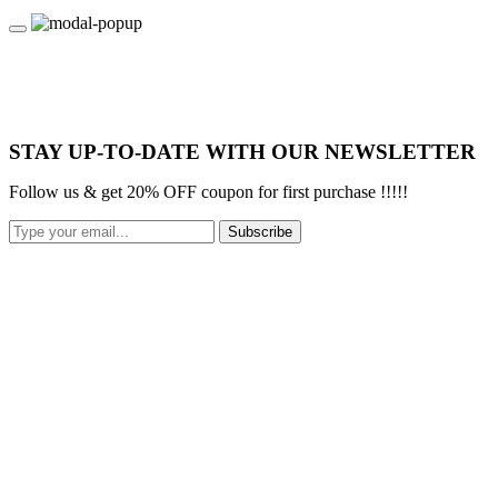
STAY UP-TO-DATE WITH OUR NEWSLETTER
Follow us & get 20% OFF coupon for first purchase !!!!!
Subscribe