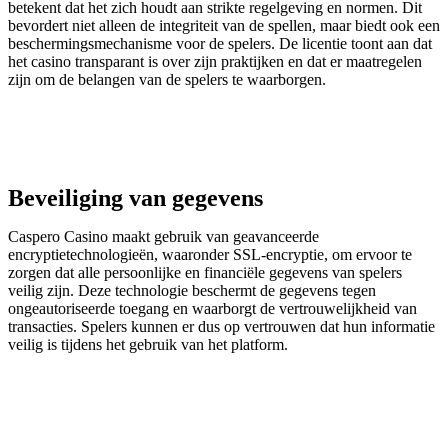
betekent dat het zich houdt aan strikte regelgeving en normen. Dit
bevordert niet alleen de integriteit van de spellen, maar biedt ook een
beschermingsmechanisme voor de spelers. De licentie toont aan dat
het casino transparant is over zijn praktijken en dat er maatregelen
zijn om de belangen van de spelers te waarborgen.
Beveiliging van gegevens
Caspero Casino maakt gebruik van geavanceerde
encryptietechnologieën, waaronder SSL-encryptie, om ervoor te
zorgen dat alle persoonlijke en financiële gegevens van spelers
veilig zijn. Deze technologie beschermt de gegevens tegen
ongeautoriseerde toegang en waarborgt de vertrouwelijkheid van
transacties. Spelers kunnen er dus op vertrouwen dat hun informatie
veilig is tijdens het gebruik van het platform.