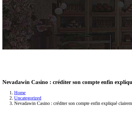
Nevadawin Casino : créditer son compte enfin expliqu
Home
Uncategorized
Nevadawin Casino : créditer son compte enfin expliqué clairem