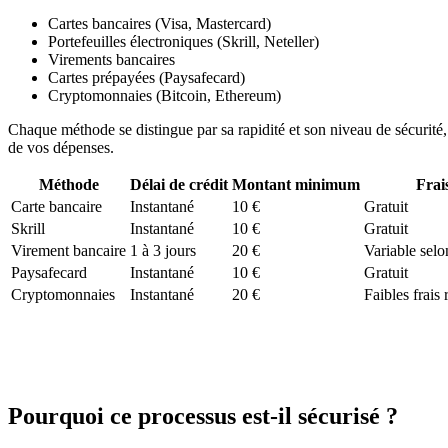
Cartes bancaires (Visa, Mastercard)
Portefeuilles électroniques (Skrill, Neteller)
Virements bancaires
Cartes prépayées (Paysafecard)
Cryptomonnaies (Bitcoin, Ethereum)
Chaque méthode se distingue par sa rapidité et son niveau de sécurité,
de vos dépenses.
Méthode
Délai de crédit
Montant minimum
Frai
Carte bancaire
Instantané
10 €
Gratuit
Skrill
Instantané
10 €
Gratuit
Virement bancaire
1 à 3 jours
20 €
Variable sel
Paysafecard
Instantané
10 €
Gratuit
Cryptomonnaies
Instantané
20 €
Faibles frais 
Pourquoi ce processus est-il sécurisé ?