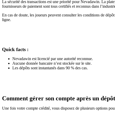
La sécurité des transactions est une priorité pour Nevadawin. La plate
fournisseurs de paiement sont tous certifiés et reconnus dans l’industri
En cas de doute, les joueurs peuvent consulter les conditions de dépôt 
ligne.
Quick facts :
Nevadawin est licencié par une autorité reconnue.
Aucune donnée bancaire n’est stockée sur le site.
Les dépôts sont instantanés dans 90 % des cas.
Comment gérer son compte après un dépôt
Une fois votre compte crédité, vous disposez de plusieurs options pour