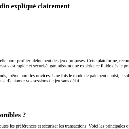
fin expliqué clairement
e pour profiter pleinement des jeux proposés. Cette plateforme, reconnue
sus est rapide et sécurisé, garantissant une expérience fluide dès le p
 fonds, même pour les novices. Une fois le mode de paiement choisi, il suff
nsi d’entamer vos sessions de jeu sans délai.
onibles ?
 les préférences et sécuriser les transactions. Voici les principales o