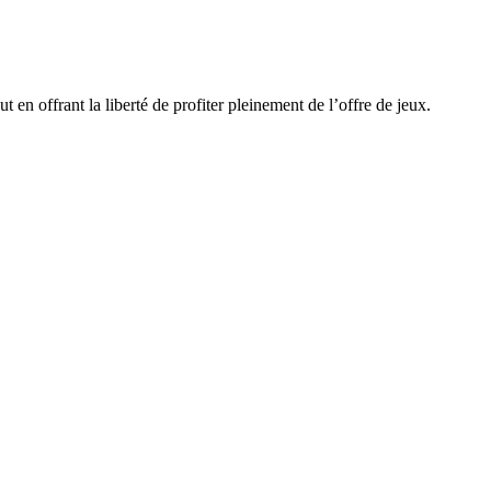
 en offrant la liberté de profiter pleinement de l’offre de jeux.