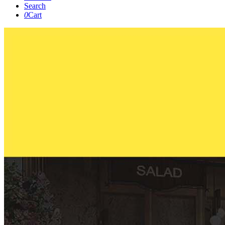
Search
0
Cart