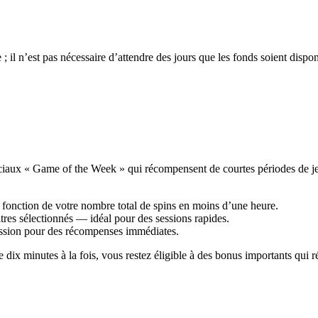
te ; il n’est pas nécessaire d’attendre des jours que les fonds soient di
éciaux « Game of the Week » qui récompensent de courtes périodes de j
fonction de votre nombre total de spins en moins d’une heure.
itres sélectionnés — idéal pour des sessions rapides.
ession pour des récompenses immédiates.
 dix minutes à la fois, vous restez éligible à des bonus importants qui