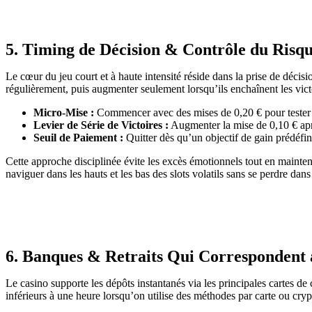
5. Timing de Décision & Contrôle du Risqu
Le cœur du jeu court et à haute intensité réside dans la prise de décisi
régulièrement, puis augmenter seulement lorsqu’ils enchaînent les victo
Micro‑Mise :
Commencer avec des mises de 0,20 € pour tester la
Levier de Série de Victoires :
Augmenter la mise de 0,10 € aprè
Seuil de Paiement :
Quitter dès qu’un objectif de gain prédéfini 
Cette approche disciplinée évite les excès émotionnels tout en mainten
naviguer dans les hauts et les bas des slots volatils sans se perdre dan
6. Banques & Retraits Qui Correspondent 
Le casino supporte les dépôts instantanés via les principales cartes d
inférieurs à une heure lorsqu’on utilise des méthodes par carte ou cryp