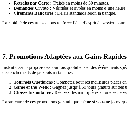
Retraits par Carte :
Traités en moins de 30 minutes.
Demandes Crypto :
Vérifiées et livrées en moins d’une heure.
Virements Bancaires :
Délais standards selon la banque.
La rapidité de ces transactions renforce l’état d’esprit de session cour
7. Promotions Adaptées aux Gains Rapides
Instant Casino propose des tournois quotidiens et des événements sp
déclenchements de jackpots instantanés.
Tournois Quotidiens :
Compétez pour les meilleures places en 
Game of the Week :
Gagnez jusqu’à 50 tours gratuits sur des t
Chasse Instantanée :
Réalisez des mini‑quêtes en une seule s
La structure de ces promotions garantit que même si vous ne jouez que