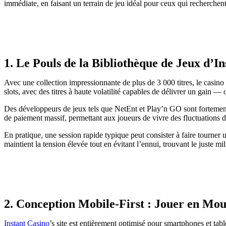
immédiate, en faisant un terrain de jeu idéal pour ceux qui recherchen
1. Le Pouls de la Bibliothèque de Jeux d’I
Avec une collection impressionnante de plus de 3 000 titres, le casino e
slots, avec des titres à haute volatilité capables de délivrer un gain
Des développeurs de jeux tels que NetEnt et Play’n GO sont fortement 
de paiement massif, permettant aux joueurs de vivre des fluctuations 
En pratique, une session rapide typique peut consister à faire tourner
maintient la tension élevée tout en évitant l’ennui, trouvant le juste mi
2. Conception Mobile‑First : Jouer en Mo
Instant Casino
’s site est entièrement optimisé pour smartphones et tabl