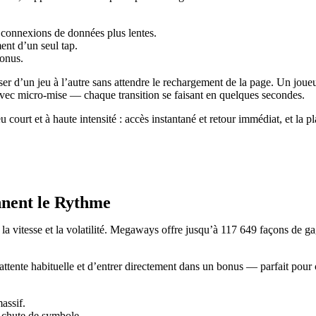
connexions de données plus lentes.
ment d’un seul tap.
bonus.
ser d’un jeu à l’autre sans attendre le rechargement de la page. Un jou
 avec micro‑mise — chaque transition se faisant en quelques secondes.
court et à haute intensité : accès instantané et retour immédiat, et la p
nnent le Rythme
a vitesse et la volatilité. Megaways offre jusqu’à 117 649 façons de ga
attente habituelle et d’entrer directement dans un bonus — parfait pou
assif.
 chute de symbole.