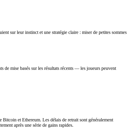
ent sur leur instinct et une stratégie claire : miser de petites sommes
s de mise basés sur les résultats récents — les joueurs peuvent
e Bitcoin et Ethereum. Les délais de retrait sont généralement
atement après une série de gains rapides.