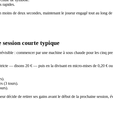
 rapides.
 moins de deux secondes, maintenant le joueur engagé tout au long de la 
e session courte typique
évisible : commencer par une machine à sous chaude pour les cinq premie
stricte — disons 20 € — puis en la divisant en micro‑mises de 0,20 € ou 
s).
s (3 tours).
urs).
ueur décide de retirer ses gains avant le début de la prochaine session, 