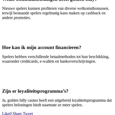
Nieuwe spelers kunnen profiteren van diverse welkomstbonussen,
terwijl bestaande spelers regelmatig kans maken op cashback en
andere promoties.
Hoe kan ik mijn account financieren?
Spelers hebben verschillende betaalmethoden tot hun beschikking,
waaronder creditcards, e-wallets en bankoverschrijvingen.
Zijn er loyaliteitsprogramma’s?
Ja, golden billy casino heeft een uitgebreid loyaliteitsprogramma dat
spelers beloningen biedt naarmate ze meer spelen.
Like
0
Share
Tweet