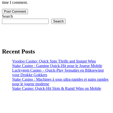
time I comment.
Post Comment
Search
Search
Recent Posts
Voodoo Casino: Quick Spin Thrills and Instant Wins
Stake Casino : Gaming Quick‑Hit pour le Joueur Mobile
Luckygem Casino – Quick‑Play Sensaties en Bliksewinst
voor Drukke Gokkers
Stake Casino : Machines à sous ultra-rapides et gains rapides
pour le joueur moderne
Stake Casino: Quick‑Hit Slots & Rapid Wins on Mobile