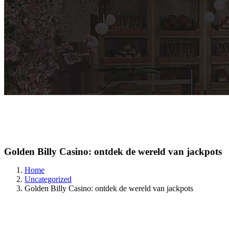
Golden Billy Casino: ontdek de wereld van jackpots
Home
Uncategorized
Golden Billy Casino: ontdek de wereld van jackpots