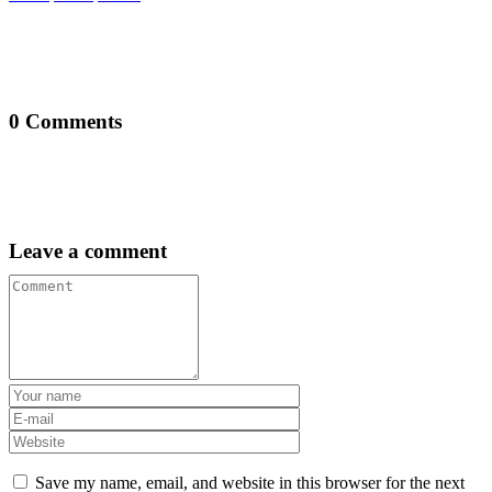
0 Comments
Leave a comment
Save my name, email, and website in this browser for the next