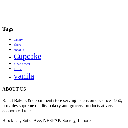
Tags
bakery
bkery
coconut
Cupcake
sugar flower
Travel
vanila
ABOUT US
Rahat Bakers & department store serving its customers since 1950,
provides supreme quality bakery and grocery products at very
economical rates
Block D1, Sutlej Ave, NESPAK Society, Lahore