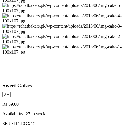
Sweet Cakes
Rs
59.00
Availability:
27 in stock
SKU:
HGEGX12