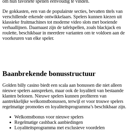
om hun favoriete spellen eenvoudig te vinden.
De gokkasten, een van de populairste secties, bevatten titels van
verschillende erkende ontwikkelaars. Spelers kunnen kiezen uit
klassieke fruitmachines tot moderne video slots met boeiende
verhaallijnen. Daarnaast zijn de tafelspellen, zoals blackjack en
roulette, beschikbaar in meerdere varianten om te voldoen aan de
voorkeuren van elke speler.
Baanbrekende bonusstructuur
Golden billy casino biedt een scala aan bonussen die niet alleen
nieuwe spelers aanspreken, maar ook de loyaliteit van bestaande
klanten belonen. Nieuwe spelers kunnen profiteren van
aantrekkelijke welkomstbonussen, terwijl er voor trouwe spelers
regelmatige promoties en loyaliteitsprogramma’s beschikbaar zijn.
Welkomstbonus voor nieuwe spelers
Regelmatige cashback aanbiedingen
Loyaliteitsprogramma met exclusieve voordelen