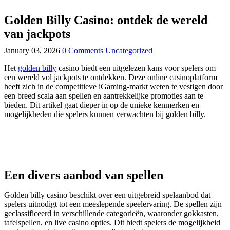
Golden Billy Casino: ontdek de wereld
van jackpots
January 03, 2026
0 Comments
Uncategorized
Het
golden billy
casino biedt een uitgelezen kans voor spelers om
een wereld vol jackpots te ontdekken. Deze online casinoplatform
heeft zich in de competitieve iGaming-markt weten te vestigen door
een breed scala aan spellen en aantrekkelijke promoties aan te
bieden. Dit artikel gaat dieper in op de unieke kenmerken en
mogelijkheden die spelers kunnen verwachten bij golden billy.
Een divers aanbod van spellen
Golden billy casino beschikt over een uitgebreid spelaanbod dat
spelers uitnodigt tot een meeslepende speelervaring. De spellen zijn
geclassificeerd in verschillende categorieën, waaronder gokkasten,
tafelspellen, en live casino opties. Dit biedt spelers de mogelijkheid