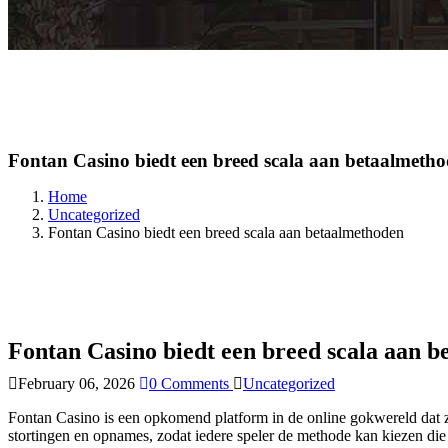
Fontan Casino biedt een breed scala aan betaalmeth
Home
Uncategorized
Fontan Casino biedt een breed scala aan betaalmethoden
Fontan Casino biedt een breed scala aan 
February 06, 2026
0 Comments
Uncategorized
Fontan Casino is een opkomend platform in de online gokwereld dat zi
stortingen en opnames, zodat iedere speler de methode kan kiezen die 