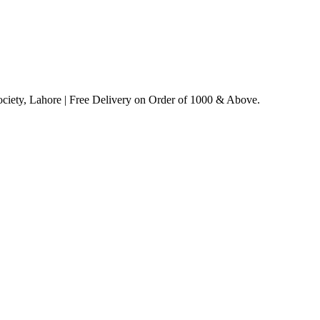
ciety, Lahore | Free Delivery on Order of 1000 & Above.