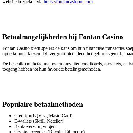
website bezoeken via
https://fontancasinonl.com
.
Betaalmogelijkheden bij Fontan Casino
Fontan Casino biedt spelers de kans om hun financiële transacties soe
optie kunnen kiezen. Dit vergroot niet alleen het gebruiksgemak, maar
De beschikbare betaalmethoden omvatten creditcards, e-wallets, en ban
toegang hebben tot hun favoriete betalingsmethoden.
Populaire betaalmethoden
Creditcards (Visa, MasterCard)
E-wallets (Skrill, Neteller)
Bankoverschrijvingen
Cryptocurrencies (Bitcoin, Ethereum)