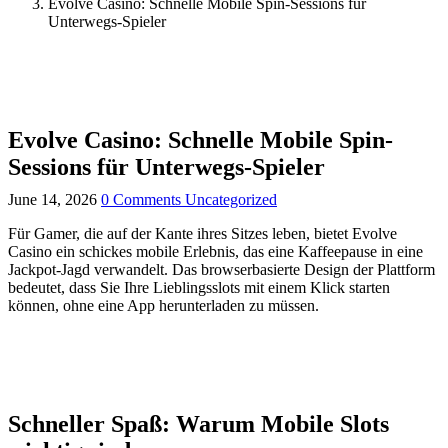
Evolve Casino: Schnelle Mobile Spin-Sessions für
Unterwegs-Spieler
Evolve Casino: Schnelle Mobile Spin-
Sessions für Unterwegs-Spieler
June 14, 2026
0 Comments
Uncategorized
Für Gamer, die auf der Kante ihres Sitzes leben, bietet Evolve
Casino ein schickes mobile Erlebnis, das eine Kaffeepause in eine
Jackpot-Jagd verwandelt. Das browserbasierte Design der Plattform
bedeutet, dass Sie Ihre Lieblingsslots mit einem Klick starten
können, ohne eine App herunterladen zu müssen.
Schneller Spaß: Warum Mobile Slots