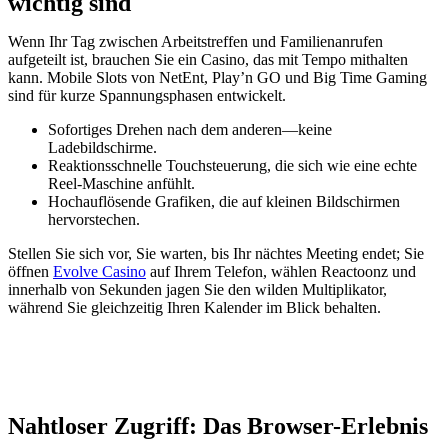
wichtig sind
Wenn Ihr Tag zwischen Arbeitstreffen und Familienanrufen
aufgeteilt ist, brauchen Sie ein Casino, das mit Tempo mithalten
kann. Mobile Slots von NetEnt, Play’n GO und Big Time Gaming
sind für kurze Spannungsphasen entwickelt.
Sofortiges Drehen nach dem anderen—keine
Ladebildschirme.
Reaktionsschnelle Touchsteuerung, die sich wie eine echte
Reel-Maschine anfühlt.
Hochauflösende Grafiken, die auf kleinen Bildschirmen
hervorstechen.
Stellen Sie sich vor, Sie warten, bis Ihr nächtes Meeting endet; Sie
öffnen
Evolve Casino
auf Ihrem Telefon, wählen Reactoonz und
innerhalb von Sekunden jagen Sie den wilden Multiplikator,
während Sie gleichzeitig Ihren Kalender im Blick behalten.
Nahtloser Zugriff: Das Browser-Erlebnis