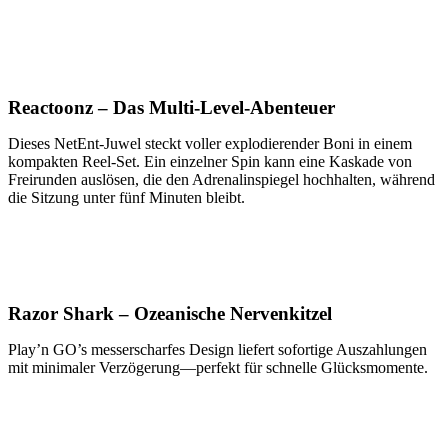
Reactoonz – Das Multi-Level-Abenteuer
Dieses NetEnt-Juwel steckt voller explodierender Boni in einem
kompakten Reel-Set. Ein einzelner Spin kann eine Kaskade von
Freirunden auslösen, die den Adrenalinspiegel hochhalten, während
die Sitzung unter fünf Minuten bleibt.
Razor Shark – Ozeanische Nervenkitzel
Play’n GO’s messerscharfes Design liefert sofortige Auszahlungen
mit minimaler Verzögerung—perfekt für schnelle Glücksmomente.