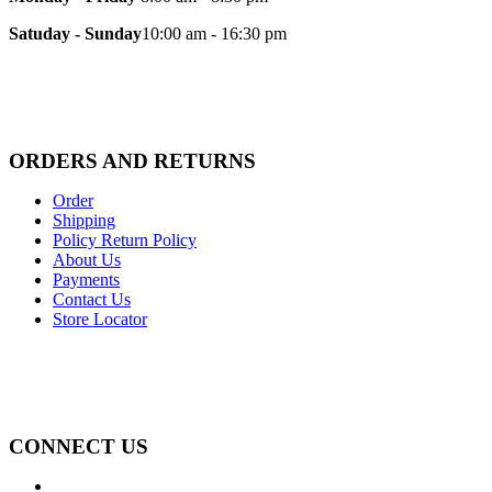
Satuday - Sunday
10:00 am - 16:30 pm
ORDERS AND RETURNS
Order
Shipping
Policy Return Policy
About Us
Payments
Contact Us
Store Locator
CONNECT US