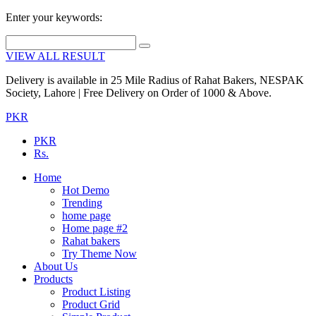
Enter your keywords:
VIEW ALL RESULT
Delivery is available in 25 Mile Radius of Rahat Bakers, NESPAK
Society, Lahore | Free Delivery on Order of 1000 & Above.
PKR
PKR
Rs.
Home
Hot Demo
Trending
home page
Home page #2
Rahat bakers
Try Theme Now
About Us
Products
Product Listing
Product Grid