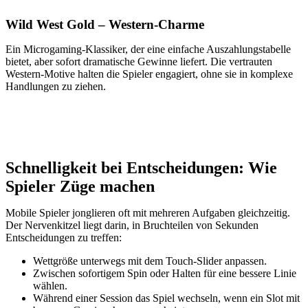
Wild West Gold – Western-Charme
Ein Microgaming-Klassiker, der eine einfache Auszahlungstabelle
bietet, aber sofort dramatische Gewinne liefert. Die vertrauten
Western-Motive halten die Spieler engagiert, ohne sie in komplexe
Handlungen zu ziehen.
Schnelligkeit bei Entscheidungen: Wie
Spieler Züge machen
Mobile Spieler jonglieren oft mit mehreren Aufgaben gleichzeitig.
Der Nervenkitzel liegt darin, in Bruchteilen von Sekunden
Entscheidungen zu treffen:
Wettgröße unterwegs mit dem Touch-Slider anpassen.
Zwischen sofortigem Spin oder Halten für eine bessere Linie
wählen.
Während einer Session das Spiel wechseln, wenn ein Slot mit