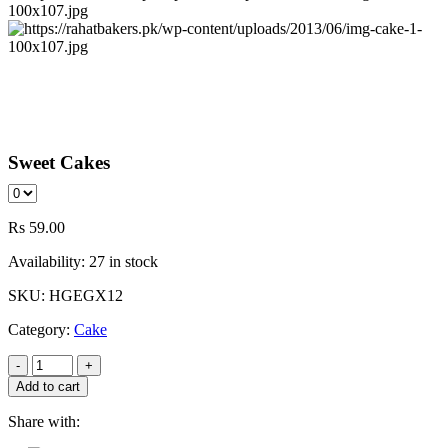
Sweet Cakes
Rs
59.00
Availability:
27 in stock
SKU:
HGEGX12
Category:
Cake
-
+
Add to cart
Share with: