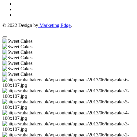
© 2022 Design by
Marketing Edge
.