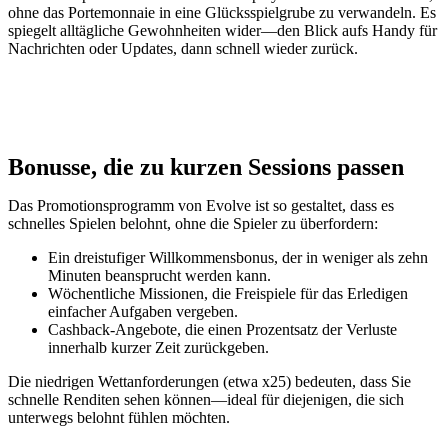
ohne das Portemonnaie in eine Glücksspielgrube zu verwandeln. Es
spiegelt alltägliche Gewohnheiten wider—den Blick aufs Handy für
Nachrichten oder Updates, dann schnell wieder zurück.
Bonusse, die zu kurzen Sessions passen
Das Promotionsprogramm von Evolve ist so gestaltet, dass es
schnelles Spielen belohnt, ohne die Spieler zu überfordern:
Ein dreistufiger Willkommensbonus, der in weniger als zehn
Minuten beansprucht werden kann.
Wöchentliche Missionen, die Freispiele für das Erledigen
einfacher Aufgaben vergeben.
Cashback-Angebote, die einen Prozentsatz der Verluste
innerhalb kurzer Zeit zurückgeben.
Die niedrigen Wettanforderungen (etwa x25) bedeuten, dass Sie
schnelle Renditen sehen können—ideal für diejenigen, die sich
unterwegs belohnt fühlen möchten.