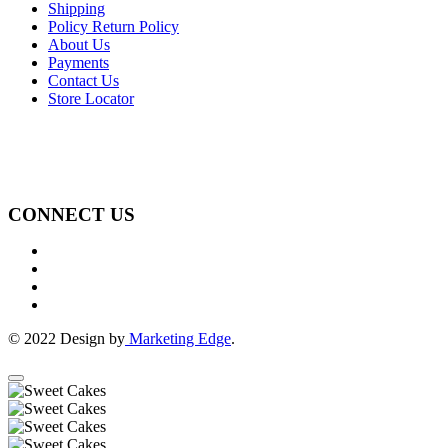
Shipping
Policy Return Policy
About Us
Payments
Contact Us
Store Locator
CONNECT US
© 2022 Design by
Marketing Edge
.