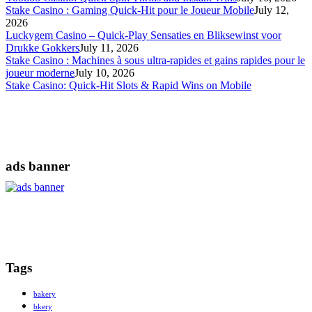
Stake Casino : Gaming Quick‑Hit pour le Joueur Mobile
July 12,
2026
Luckygem Casino – Quick‑Play Sensaties en Bliksewinst voor
Drukke Gokkers
July 11, 2026
Stake Casino : Machines à sous ultra-rapides et gains rapides pour le
joueur moderne
July 10, 2026
Stake Casino: Quick‑Hit Slots & Rapid Wins on Mobile
ads banner
Tags
bakery
bkery