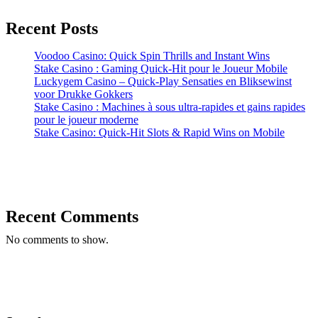
Recent Posts
Voodoo Casino: Quick Spin Thrills and Instant Wins
Stake Casino : Gaming Quick‑Hit pour le Joueur Mobile
Luckygem Casino – Quick‑Play Sensaties en Bliksewinst
voor Drukke Gokkers
Stake Casino : Machines à sous ultra-rapides et gains rapides
pour le joueur moderne
Stake Casino: Quick‑Hit Slots & Rapid Wins on Mobile
Recent Comments
No comments to show.