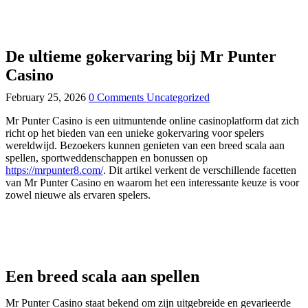
De ultieme gokervaring bij Mr Punter
Casino
February 25, 2026
0 Comments
Uncategorized
Mr Punter Casino is een uitmuntende online casinoplatform dat zich
richt op het bieden van een unieke gokervaring voor spelers
wereldwijd. Bezoekers kunnen genieten van een breed scala aan
spellen, sportweddenschappen en bonussen op
https://mrpunter8.com/
. Dit artikel verkent de verschillende facetten
van Mr Punter Casino en waarom het een interessante keuze is voor
zowel nieuwe als ervaren spelers.
Een breed scala aan spellen
Mr Punter Casino staat bekend om zijn uitgebreide en gevarieerde