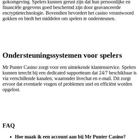
gokomgeving. Spelers kunnen gerust zijn dat hun persoonlijke en
financiële gegevens goed beschermd zijn door geavanceerde
encryptietechnologie. Bovendien bevordert het casino verantwoord
gokken en biedt het middelen om spelers te ondersteunen.
Ondersteuningssystemen voor spelers
Mr Punter Casino zorgt voor een uitstekende klantenservice. Spelers
kunnen terecht bij een dedicated supportteam dat 24/7 beschikbaar is
via verschillende kanalen, waaronder livechat en e-mail. Dit zorgt
ervoor dat eventuele vragen of problemen snel en efficiënt worden
opgelost.
FAQ
Hoe maak ik een account aan bij Mr Punter Casino?