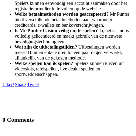
Spelers kunnen eenvoudig een account aanmaken door het
registratieformulier in te vullen op de website.
Welke betaalmethoden worden geaccepteerd?
Mr Punter
biedt verschillende betaalmethoden aan, waaronder
creditcards, e-wallets en bankoverschrijvingen.
Is Mr Punter Casino veilig om te spelen?
Ja, het casino is
volledig gelicentieerd en maakt gebruik van de nieuwste
beveiligingstechnologieën.
Wat zijn de uitbetalingstijden?
Uitbetalingen worden
meestal binnen enkele uren tot een paar dagen verwerkt,
afhankelijk van de gekozen methode.
Welke spellen kan ik spelen?
Spelers kunnen kiezen uit
videoslots, tafelspellen, live dealer spellen en
sportweddenschappen.
Like
0
Share
Tweet
0 Comments