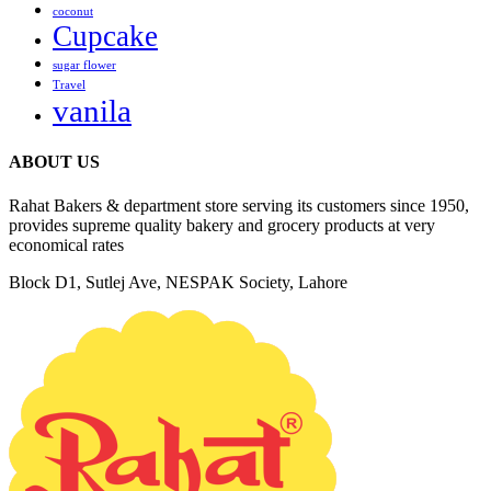
coconut
Cupcake
sugar flower
Travel
vanila
ABOUT US
Rahat Bakers & department store serving its customers since 1950,
provides supreme quality bakery and grocery products at very
economical rates
Block D1, Sutlej Ave, NESPAK Society, Lahore