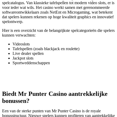
spelcatalogus. Van klassieke tafelspellen tot modern video slots, er is
voor ieder wat wils. Het casino werkt samen met gerenommeerde
softwareontwikkelaars zoals NetEnt en Microgaming, wat betekent
dat spelers kunnen rekenen op hoge kwaliteit graphics en innovatief
spelontwerp.
Hier is een overzicht van de belangrijkste spelcategorieën die spelers
kunnen verwachten:
Videoslots
Tafelspellen (zoals blackjack en roulette)
Live dealer spellen
Jackpot slots
Sportweddenschappen
Biedt Mr Punter Casino aantrekkelijke
bonussen?
Een van de sterke punten van Mr Punter Casino is de royale
bonusstructuur. Nieuwe spelers kunnen profiteren van aantrekkelijke