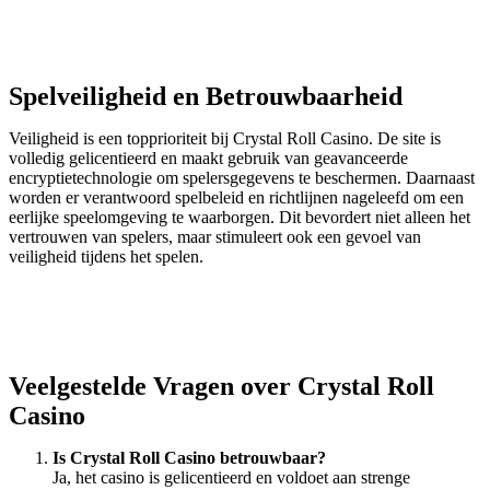
Spelveiligheid en Betrouwbaarheid
Veiligheid is een topprioriteit bij Crystal Roll Casino. De site is
volledig gelicentieerd en maakt gebruik van geavanceerde
encryptietechnologie om spelersgegevens te beschermen. Daarnaast
worden er verantwoord spelbeleid en richtlijnen nageleefd om een
eerlijke speelomgeving te waarborgen. Dit bevordert niet alleen het
vertrouwen van spelers, maar stimuleert ook een gevoel van
veiligheid tijdens het spelen.
Veelgestelde Vragen over Crystal Roll
Casino
Is Crystal Roll Casino betrouwbaar?
Ja, het casino is gelicentieerd en voldoet aan strenge