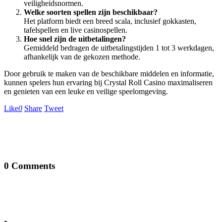
veiligheidsnormen.
Welke soorten spellen zijn beschikbaar?
Het platform biedt een breed scala, inclusief gokkasten,
tafelspellen en live casinospellen.
Hoe snel zijn de uitbetalingen?
Gemiddeld bedragen de uitbetalingstijden 1 tot 3 werkdagen,
afhankelijk van de gekozen methode.
Door gebruik te maken van de beschikbare middelen en informatie,
kunnen spelers hun ervaring bij Crystal Roll Casino maximaliseren
en genieten van een leuke en veilige speelomgeving.
Like
0
Share
Tweet
0 Comments