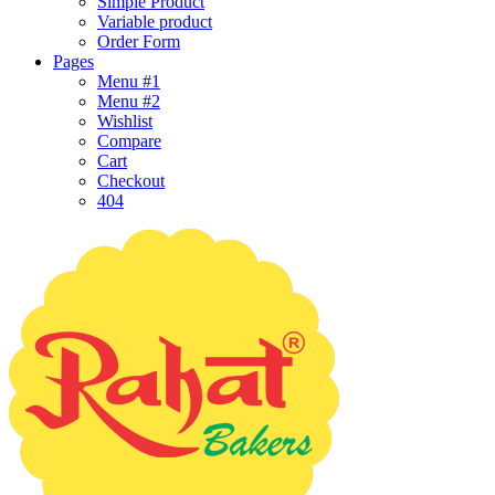
Simple Product
Variable product
Order Form
Pages
Menu #1
Menu #2
Wishlist
Compare
Cart
Checkout
404