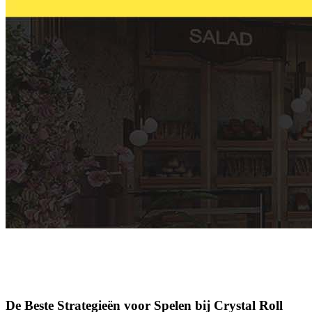
De Beste Strategieën voor Spelen bij Crystal Roll