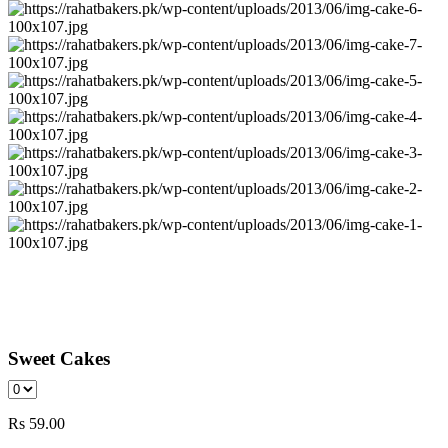
Sweet Cakes
Rs
59.00