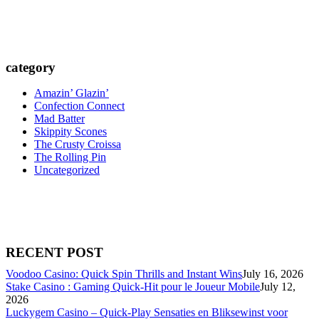
category
Amazin’ Glazin’
Confection Connect
Mad Batter
Skippity Scones
The Crusty Croissa
The Rolling Pin
Uncategorized
RECENT POST
Voodoo Casino: Quick Spin Thrills and Instant Wins
July 16, 2026
Stake Casino : Gaming Quick‑Hit pour le Joueur Mobile
July 12,
2026
Luckygem Casino – Quick‑Play Sensaties en Bliksewinst voor