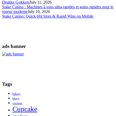
Drukke Gokkers
July 11, 2026
Stake Casino : Machines à sous ultra-rapides et gains rapides pour le
joueur moderne
July 10, 2026
Stake Casino: Quick‑Hit Slots & Rapid Wins on Mobile
ads banner
Tags
bakery
bkery
coconut
Cupcake
sugar flower