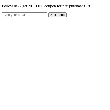
Follow us & get 20% OFF coupon for first purchase !!!!!
Subscribe