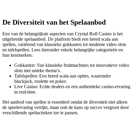
De Diversiteit van het Spelaanbod
Een van de belangrijkste aspecten van Crystal Roll Casino is het
uitgebreide spelaanbod. De platform biedt een breed scala aan
spellen, variërend van klassieke gokkasten tot moderne video slots
en tafelspellen. Lees hieronder enkele belangrijke categorieën en
hun kenmerken:
Gokkasten: Van klassieke fruitmachines tot innovatieve video
slots met unieke thema’s.
Tafelspellen: Een breed scala aan opties, waaronder
blackjack, roulette en poker.
Live Casino: Echte dealers en een authentieke casino-ervaring
in real-time.
Het aanbod van spellen is essentieel omdat de diversiteit niet alleen
de speelervaring verrijkt, maar ook de kans op succes vergroot door
verschillende speltactieken toe te passen.