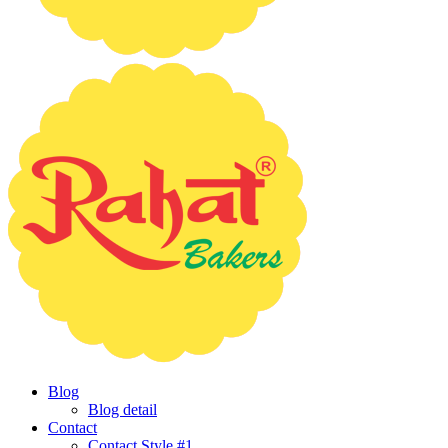
Blog
Blog detail
Contact
Contact Style #1